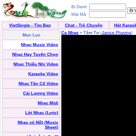
Bí Danh:
Mật Mã:
VietSingle - Tìm Bạn
Chat - Trò Chuyện
Hát Karao
Ca Nhạc
» Tâm Tư
(
Janice Phương
)
Mục Lục
Nhạc Music Video
Nhạc Hay Tuyển Chọn
Nhạc Thiếu Nhi Video
Karaoke Video
Nhạc Tân Cổ Video
Cải Lương Video
Nhạc Midi
Lời Nhạc (Lyric)
Nhạc có Nốt (Music
Sheet)