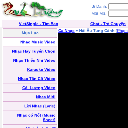
Bí Danh:
Mật Mã:
VietSingle - Tìm Bạn
Chat - Trò Chuyện
Ca Nhạc
» Hải Âu Tung Cánh
(
Phạm
Mục Lục
Nhạc Music Video
Nhạc Hay Tuyển Chọn
Nhạc Thiếu Nhi Video
Karaoke Video
Nhạc Tân Cổ Video
Cải Lương Video
Nhạc Midi
Lời Nhạc (Lyric)
Nhạc có Nốt (Music
Sheet)