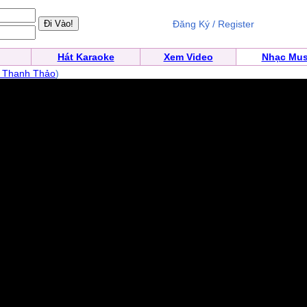
Đăng Ký / Register
Hát Karaoke
Xem Video
Nhạc Mus
 Thanh Thảo
)