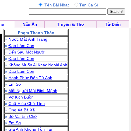
Tên Bài Nhạc
Tên Ca Sĩ
ic
Nấu Ăn
Truyện & Thơ
Từ Điển
Phạm Thanh Thảo
»
Nước Mắt Ánh Trăng
»
Đạo Làm Con
»
Đến Sau Một Người
»
Đạo Làm Con
»
Không Muốn Ai Khác Ngoài Anh
»
Đạo Làm Con
»
Hạnh Phúc Đến Từ Anh
»
Em Sợ
»
Mỗi Người Một Định Mệnh
»
Vở Kịch Buồn
»
Chữ Hiếu Chữ Tình
»
Ông Xã Bà Xã
»
Bờ Vai Em Chờ
»
Em Sợ
»
Giá Anh Không Tồn Tại