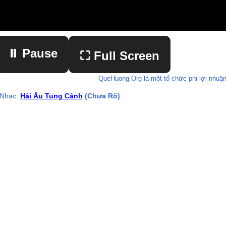
⏸ Pause
⛶ Full Screen
QueHuong.Org là một tổ chức phi lợi nhuận
 Nhạc:
Hải Âu Tung Cánh
(Chưa Rõ)
▶ Play