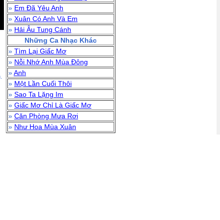
»
Em Đã Yêu Anh
»
Xuân Có Anh Và Em
»
Hải Âu Tung Cánh
Những Ca Nhạc Khác
»
Tìm Lại Giấc Mơ
»
Nỗi Nhớ Anh Mùa Đông
»
Anh
.
»
Một Lần Cuối Thôi
»
Sao Ta Lặng Im
»
Giấc Mơ Chỉ Là Giấc Mơ
»
Căn Phòng Mưa Rơi
»
Như Hoa Mùa Xuân