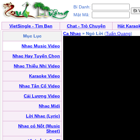
Bí Danh:
Mật Mã:
VietSingle - Tìm Bạn
Chat - Trò Chuyện
Hát Karao
Ca Nhạc
» Ngỏ Lời
(
Tuấn Quang
)
Mục Lục
Nhạc Music Video
Nhạc Hay Tuyển Chọn
Nhạc Thiếu Nhi Video
Karaoke Video
Nhạc Tân Cổ Video
Cải Lương Video
Nhạc Midi
Lời Nhạc (Lyric)
Nhạc có Nốt (Music
Sheet)