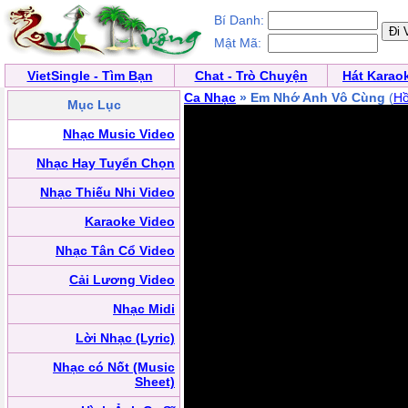
Bí Danh:
Mật Mã:
VietSingle - Tìm Bạn
Chat - Trò Chuyện
Hát Karao
Ca Nhạc
» Em Nhớ Anh Vô Cùng
(
Hồ
Mục Lục
Nhạc Music Video
Nhạc Hay Tuyển Chọn
Nhạc Thiếu Nhi Video
Karaoke Video
Nhạc Tân Cổ Video
Cải Lương Video
Nhạc Midi
Lời Nhạc (Lyric)
Nhạc có Nốt (Music
Sheet)