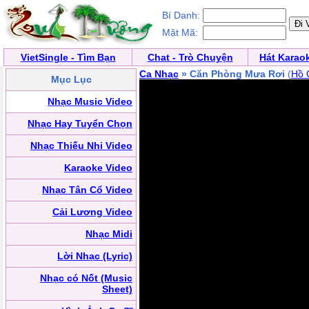
Bí Danh:
Mật Mã:
VietSingle - Tìm Bạn
Chat - Trò Chuyện
Hát Karao
Ca Nhạc
» Căn Phòng Mưa Rơi
(
Hồ 
Mục Lục
Nhạc Music Video
Nhạc Hay Tuyển Chọn
Nhạc Thiếu Nhi Video
Karaoke Video
Nhạc Tân Cổ Video
Cải Lương Video
Nhạc Midi
Lời Nhạc (Lyric)
Nhạc có Nốt (Music
Sheet)