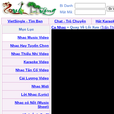
Bí Danh:
Mật Mã:
VietSingle - Tìm Bạn
Chat - Trò Chuyện
Hát Karao
Ca Nhạc
» Quay Về Lối Xưa
(
Trấn T
Mục Lục
Nhạc Music Video
Nhạc Hay Tuyển Chọn
Nhạc Thiếu Nhi Video
Karaoke Video
Nhạc Tân Cổ Video
Cải Lương Video
Nhạc Midi
Lời Nhạc (Lyric)
Nhạc có Nốt (Music
Sheet)