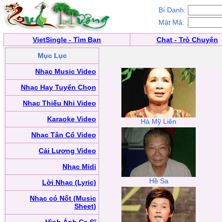
Bí Danh:
Mật Mã:
VietSingle - Tìm Bạn
Chat - Trò Chuyện
Mục Lục
Nhạc Music Video
Nhạc Hay Tuyển Chọn
Nhạc Thiếu Nhi Video
Karaoke Video
Hà Mỹ Liên
Nhạc Tân Cổ Video
Cải Lương Video
Nhạc Midi
Hề Sa
Lời Nhạc (Lyric)
Nhạc có Nốt (Music
Sheet)