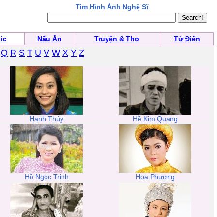
Tìm Hình Ảnh Nghệ Sĩ
ic
Nấu Ăn
Truyện & Thơ
Từ Điển
Q
R
S
T
U
V
W
X
Y
Z
Hạnh Thúy
Hề Kim Quang
Hồ Ngọc Trinh
Hoa Phượng