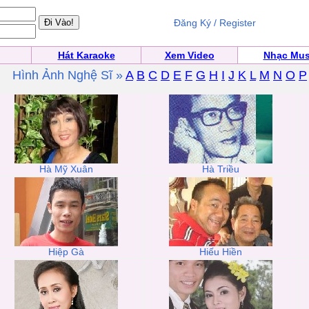
Đăng Ký / Register
Hát Karaoke
Xem Video
Nhạc Mus
Hình Ảnh Nghệ Sĩ »
A
B
C
D
E
F
G
H
I
J
K
L
M
N
O
P
Hà Mỹ Xuân
Hà Triều
Hiệp Gà
Hiếu Hiền