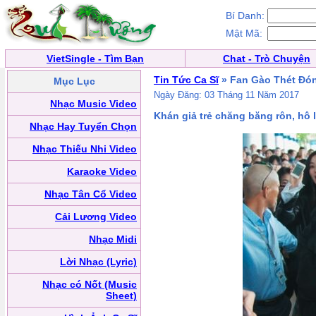
Bí Danh:
Mật Mã:
VietSingle - Tìm Bạn
Chat - Trò Chuyện
Tin Tức Ca Sĩ
» Fan Gào Thét Đó
Mục Lục
Ngày Đăng: 03 Tháng 11 Năm 2017
Nhạc Music Video
Khán giả trẻ chăng băng rôn, hô 
Nhạc Hay Tuyển Chọn
Nhạc Thiếu Nhi Video
Karaoke Video
Nhạc Tân Cổ Video
Cải Lương Video
Nhạc Midi
Lời Nhạc (Lyric)
Nhạc có Nốt (Music
Sheet)