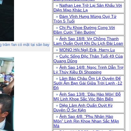
»
Nathan Lee Trở Lại Sân Khấu Với
Diện Mạo Khác Lạ
»
Đàm Vĩnh Hưng Mừng Quý Tử
Tròn 5 Tuổi
»
Chi Pu Khoe Đường Cong Với
Đầm Cưới 'Tiên Bướm'
»
Ảnh Sao 18/8: Vợ Chồng Thanh
Lam Quấn Quýt Khi Du Lịch Đài Loan
 trăm fan có mặt tại sân bay
»
MONO Hội Ngộ Erik, Harry Lu
»
Cuộc Sống Độc Thân Tuổi 49 Của
Quang Dũng
»
Ảnh Sao 14/8: Ngọc Trinh Dẫn Trợ
Lý Thúy Kiều Đi Shopping
»
Lâm Bảo Châu Ôm Lệ Quyên Để
Sưởi Ấm Bạn Gái Giữa Trời Lạnh -12
Độ
»
Ảnh Sao 13/8: 'Dâu Hào Môn' Đỗ
Mỹ Linh Khoe Sắc Vóc Bên Biển
»
Diệp Lâm Anh Quấn Quýt Kỳ
Duyên Ở Sự Kiện
»
Ảnh Sao 4/8: "Phu Nhân Hào
Môn" Linh Rin Khoe Nhan Sắc Mặn
Mà