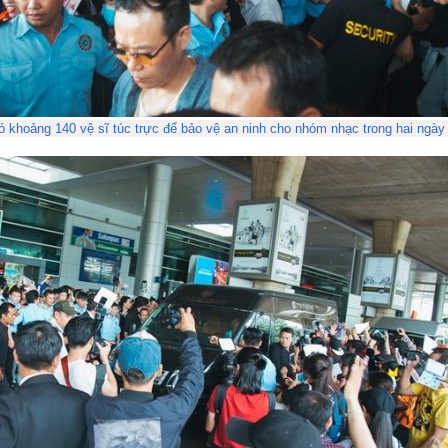
ó khoảng 140 vệ sĩ túc trực để bảo vệ an ninh cho nhóm nhạc trong hai ngày