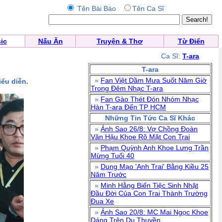
Tên Bài Báo
Tên Ca Sĩ
ic
Nấu Ăn
Truyện & Thơ
Từ Điển
Ca Sĩ:
T-ara
T-ara
»
Fan Việt Dầm Mưa Suốt Năm Giờ
iểu diễn.
Trong Đêm Nhạc T-ara
»
Fan Gào Thét Đón Nhóm Nhạc
Hàn T-ara Đến TP HCM
Những Tin Tức Ca Sĩ Khác
»
Ảnh Sao 26/8: Vợ Chồng Đoàn
Văn Hậu Khoe Rõ Mặt Con Trai
»
Phạm Quỳnh Anh Khoe Lưng Trần
Mừng Tuổi 40
»
Dung Mạo 'Anh Trai' Bằng Kiều 25
Năm Trước
»
Minh Hằng Biến Tiệc Sinh Nhật
Đầu Đời Của Con Trai Thành Trường
Đua Xe
»
Ảnh Sao 20/8: MC Mai Ngọc Khoe
Dáng Trên Du Thuyền