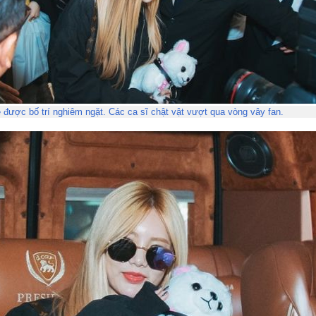
được bố trí nghiêm ngặt. Các ca sĩ chật vật vượt qua vòng vây fan.