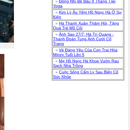
»
Đông Nhi Bế Bầu 9 Tháng Tập
Yoga
»
Kim Lý Âu Yếm Hồ Ngọc Hà Ở Sự
Kiện
»
Hà Thanh Xuân Thăm Hỏi, Tặng
Quà Trẻ Mồ Côi
»
Ảnh Sao 27/7: Hà Trí Quang -
Thanh Đoàn Tung Ảnh Cưới Cổ
Trang
»
Vẻ Đáng Yêu Của Con Trai Hòa
Minzy Tuổi Lên 5
»
Mẹ Hồ Ngọc Hà Khoe Vườn Rau
Sạch Nhà Trồng
»
Cuộc Sống Cẩm Ly Sau Biến Cố
Sức Khỏe