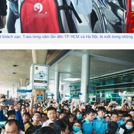
 về khách sạn. T-ara từng năm lần đến TP HCM và Hà Nội, là một trong nhữn