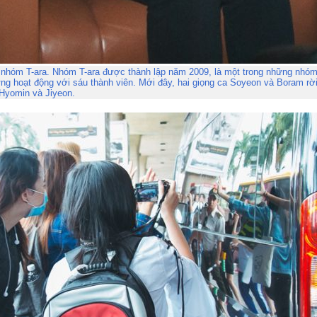
 nhóm T-ara. Nhóm T-ara được thành lập năm 2009, là một trong những nhó
ừng hoạt động với sáu thành viên. Mới đây, hai giọng ca Soyeon và Boram rờ
 Hyomin và Jiyeon.