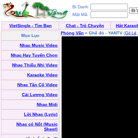
Bí Danh:
Mật Mã:
VietSingle - Tìm Bạn
Chat - Trò Chuyện
Hát Karao
Phỏng Vấn
» Ghế đỏ - YANTV
(
Gil Lê
Mục Lục
Nhạc Music Video
Nhạc Hay Tuyển Chọn
Nhạc Thiếu Nhi Video
Karaoke Video
Nhạc Tân Cổ Video
Cải Lương Video
Nhạc Midi
Lời Nhạc (Lyric)
Nhạc có Nốt (Music
Sheet)