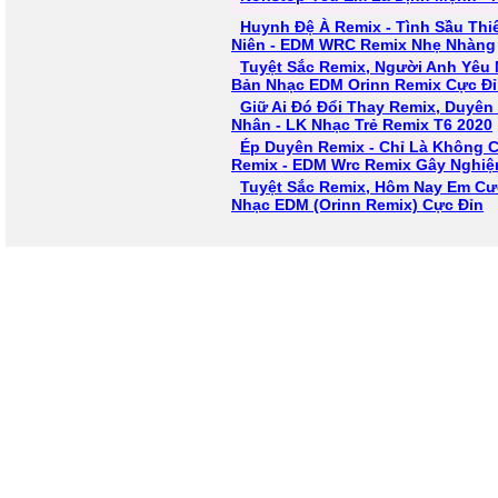
Huynh Đệ À Remix - Tình Sầu Thi
Niên - EDM WRC Remix Nhẹ Nhàng
Tuyệt Sắc Remix, Người Anh Yêu 
Bản Nhạc EDM Orinn Remix Cực Đ
Giữ Ai Đó Đổi Thay Remix, Duyên 
Nhân - LK Nhạc Trẻ Remix T6 2020
Ép Duyên Remix - Chỉ Là Không 
Remix - EDM Wrc Remix Gây Nghiệ
Tuyệt Sắc Remix, Hôm Nay Em Cướ
Nhạc EDM (Orinn Remix) Cực Đỉn