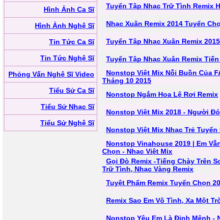
Tuyển Tập Nhạc Trữ Tình Remix H
Hình Ảnh Ca Sĩ
Nhạc Xuân Remix 2014 Tuyển Chọ
Hình Ảnh Nghệ Sĩ
Tuyển Tập Nhạc Xuân Remix 2015
Tin Tức Ca Sĩ
Tin Tức Nghệ Sĩ
Tuyển Tập Nhạc Xuân Remix Tiến 
Nonstop Việt Mix Nỗi Buồn Của F
Phỏng Vấn Nghệ Sĩ Video
Tháng 10 2015
Tiểu Sử Ca Sĩ
Nonstop Ngắm Hoa Lệ Rơi Remix
Tiểu Sử Nhạc Sĩ
Nonstop Việt Mix 2018 - Người Đó
Tiểu Sử Nghệ Sĩ
Nonstop Việt Mix Nhạc Trẻ Tuyển
Nonstop Vinahouse 2019 | Em Vẫn
Chọn - Nhạc Việt Mix
Gọi Đò Remix -Tiếng Chày Trên 
Trữ Tình, Nhạc Vàng Remix
Tuyệt Phẩm Remix Tuyển Chọn 201
Remix Sao Em Vô Tình, Xa Một Tr
Nonstop Yêu Em Là Định Mệnh - 