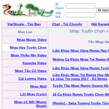
Bí
Danh:
Mật
Mã:
VietSingle - Tìm Bạn
Chat - Trò Chuyện
Hát Karao
Nhạc Tuyển Chọn 
Mục Lục
Nhạc Music Video
Tên Nhạc H
Nhạc Hay Tuyển Chọn
Liên Khúc Nhạc Vàng Remix Hay 
Nhạc Thiếu Nhi Video
Những Ca Khúc Nhạc Trẻ Remix Ha
Karaoke Video
Liên Khúc Nhạc Vàng Remix Tuy
Nhạc Tân Cổ Video
Liên Khúc Nhạc Trẻ Remix Hay Nh
Cải Lương Video
Lk nhac Tre remix 2017 - DJ Remix
Tuyển Tập Nhạc Remix Quang Hà
Nhạc Midi
Lời Nhạc (Lyric)
16 Ca Khúc Remix Tuyển Chọn Nh
Nhạc có Nốt (Music
[Remix] - Saka Trương Tuyền Tổn
Sheet)