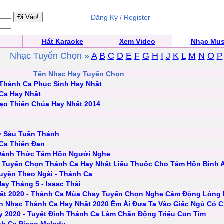
Đăng Ký / Register
Hát Karaoke
Xem Video
Nhạc Mus
Nhạc Tuyển Chọn »
A
B
C
D
E
F
G
H
I
J
K
L
M
N
O
P
Tên Nhạc Hay Tuyển Chọn
 Thánh Ca Phục Sinh Hay Nhất
Ca Hay Nhất
ạo Thiên Chúa Hay Nhất 2014
ứ Sáu Tuần Thánh
 Ca Thiên Đan
Đánh Thức Tâm Hồn Người Nghe
- Tuyển Chọn Thánh Ca Hay Nhất Liều Thuốc Cho Tâm Hồn Bình 
uyện Theo Ngài - Thánh Ca
y Tháng 5 - Isaac Thái
ất 2020 - Thánh Ca Mùa Chay Tuyển Chọn Nghe Cảm Động Lòng
n Nhạc Thánh Ca Hay Nhất 2020 Êm Ái Đưa Ta Vào Giấc Ngủ Có 
y 2020 - Tuyệt Đỉnh Thánh Ca Làm Chấn Động Triệu Con Tim