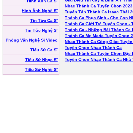
Giai Điệu Tin Cậy & Bình An_Thá
Hình Ảnh Ca Sĩ
Nhạc Thánh Ca Tuyển Chọn 2023
Hình Ảnh Nghệ Sĩ
Tuyển Tập Thánh Ca Isaac Thái 2
Thánh Ca Phục Sinh - Cho Con N
Tin Tức Ca Sĩ
Thánh Ca Giới Trẻ Tuyển Chọn - 
Thánh Ca - Những Bài Thánh Ca 
Tin Tức Nghệ Sĩ
Thánh Ca Mẹ Maria Tuyển Chọn 
Phỏng Vấn Nghệ Sĩ Video
Nhạc Thánh Ca Công Giáo Tuyển
Tuyển Chọn Nhạc Thánh Ca
Tiểu Sử Ca Sĩ
Nhạc Thánh Ca Tuyển Chọn Đặc B
Tuyển Chọn Nhạc Thánh Ca Nhà
Tiểu Sử Nhạc Sĩ
Tiểu Sử Nghệ Sĩ