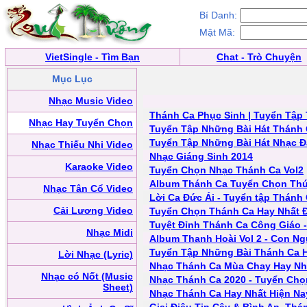
Bí Danh:
Mật Mã:
VietSingle - Tìm Bạn
Chat - Trò Chuyện
Mục Lục
Nhạc Music Video
Thánh Ca Phục Sinh | Tuyển Tập
Nhạc Hay Tuyển Chọn
Tuyển Tập Những Bài Hát Thánh 
Tuyển Tập Những Bài Hát Nhạc Đ
Nhạc Thiếu Nhi Video
Nhạc Giáng Sinh 2014
Karaoke Video
Tuyển Chọn Nhạc Thánh Ca Vol2
Album Thánh Ca Tuyển Chọn Th
Nhạc Tân Cổ Video
Lời Ca Đức Ái - Tuyển tập Thánh
Cải Lương Video
Tuyển Chọn Thánh Ca Hay Nhất 
Tuyệt Đỉnh Thánh Ca Công Giáo 
Nhạc Midi
Album Thanh Hoài Vol 2 - Con Ng
Tuyển Tập Những Bài Thánh Ca Ha
Lời Nhạc (Lyric)
Nhạc Thánh Ca Mùa Chay Hay Nh
Nhạc có Nốt (Music
Nhạc Thánh Ca 2020 - Tuyển Chọ
Sheet)
Nhạc Thánh Ca Hay Nhất Hiện Na