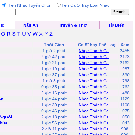
Tên Nhạc Tuyển Chọn
Tên Ca Sĩ hay Loại Nhạc
ic
Nấu Ăn
Truyện & Thơ
Từ Điển
Q
R
S
T
U
V
W
X
Y
Z
Thời Gian
Ca Sĩ hay Thể Loại
Xem
1 giờ 2 phút
Nhạc Thánh Ca
2455
2 giờ 42 phút
Nhạc Thánh Ca
2173
1 giờ 21 phút
Nhạc Thánh Ca
2162
1 giờ 19 phút
Nhạc Thánh Ca
1987
1 giờ 37 phút
Nhạc Thánh Ca
1830
1 giờ 3 phút
Nhạc Thánh Ca
1798
0 giờ 35 phút
Nhạc Thánh Ca
1762
2 giờ 16 phút
Nhạc Thánh Ca
1488
An
1 giờ 44 phút
Nhạc Thánh Ca
1129
1 giờ 30 phút
Nhạc Thánh Ca
1108
0 giờ 46 phút
Nhạc Thánh Ca
1075
 Người
2 giờ 18 phút
Nhạc Thánh Ca
1050
Chúa
1 giờ 56 phút
Nhạc Thánh Ca
1043
2 giờ 11 phút
Nhạc Thánh Ca
998