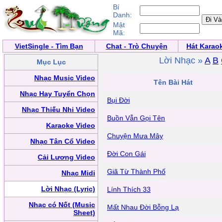
Bí
Danh:
Mật
Mã:
VietSingle - Tìm Bạn
Chat - Trò Chuyện
Hát Karao
Lời Nhạc »
A
B
Mục Lục
Nhạc Music Video
Tên Bài Hát
Nhạc Hay Tuyển Chọn
Bụi Đời
Nhạc Thiếu Nhi Video
Buồn Vẫn Gọi Tên
Karaoke Video
Chuyện Mưa Mây
Nhạc Tân Cổ Video
Đời Con Gái
Cải Lương Video
Giã Từ Thành Phố
Nhạc Midi
Lời Nhạc (Lyric)
Lính Thích 33
Nhạc có Nốt (Music
Mất Nhau Ðời Bỗng Lạ
Sheet)