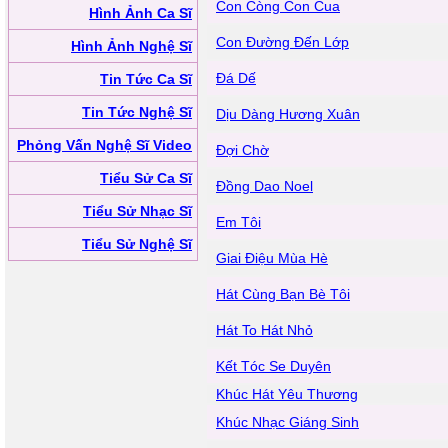
Con Còng Con Cua
Hình Ảnh Ca Sĩ
Con Đường Đến Lớp
Hình Ảnh Nghệ Sĩ
Đá Dế
Tin Tức Ca Sĩ
Tin Tức Nghệ Sĩ
Dịu Dàng Hương Xuân
Phỏng Vấn Nghệ Sĩ Video
Đợi Chờ
Tiểu Sử Ca Sĩ
Đồng Dao Noel
Tiểu Sử Nhạc Sĩ
Em Tôi
Tiểu Sử Nghệ Sĩ
Giai Điệu Mùa Hè
Hát Cùng Bạn Bè Tôi
Hát To Hát Nhỏ
Kết Tóc Se Duyên
Khúc Hát Yêu Thương
Khúc Nhạc Giáng Sinh