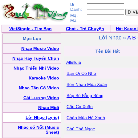
Bí
Danh:
Mật
Mã:
VietSingle - Tìm Bạn
Chat - Trò Chuyện
Hát Karao
Lời Nhạc »
A
B
Mục Lục
Nhạc Music Video
Tên Bài Hát
Nhạc Hay Tuyển Chọn
Allelluia
Nhạc Thiếu Nhi Video
Bạn Ơi Có Nhớ
Karaoke Video
Bên Nhau Mùa Xuân
Nhạc Tân Cổ Video
Búp Bê Bằng Bông
Cải Lương Video
Câu Ca Xuân
Nhạc Midi
Lời Nhạc (Lyric)
Chào Mùa Hè Xanh
Nhạc có Nốt (Music
Chú Thỏ Ngọc
Sheet)