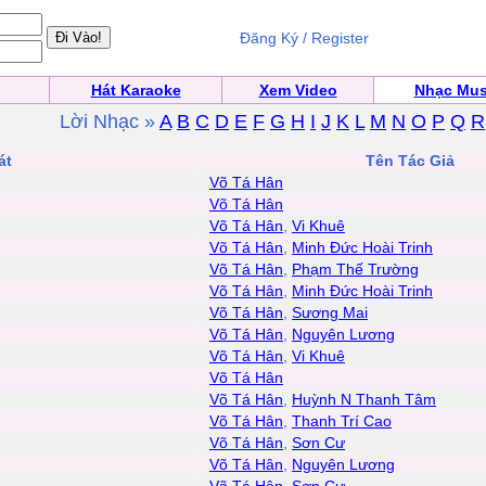
Đăng Ký / Register
Hát Karaoke
Xem Video
Nhạc Mus
Lời Nhạc »
A
B
C
D
E
F
G
H
I
J
K
L
M
N
O
P
Q
R
át
Tên Tác Giả
Võ Tá Hân
Võ Tá Hân
Võ Tá Hân
,
Vi Khuê
Võ Tá Hân
,
Minh Đức Hoài Trinh
Võ Tá Hân
,
Phạm Thế Trường
Võ Tá Hân
,
Minh Đức Hoài Trinh
Võ Tá Hân
,
Sương Mai
Võ Tá Hân
,
Nguyên Lương
Võ Tá Hân
,
Vi Khuê
Võ Tá Hân
Võ Tá Hân
,
Huỳnh N Thanh Tâm
Võ Tá Hân
,
Thanh Trí Cao
Võ Tá Hân
,
Sơn Cư
Võ Tá Hân
,
Nguyên Lương