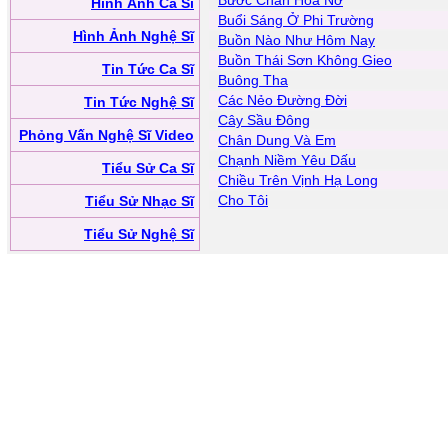
Bước Chân Hoa Nở
Hình Ảnh Ca Sĩ
Buổi Sáng Ở Phi Trường
Hình Ảnh Nghệ Sĩ
Buồn Nào Như Hôm Nay
Buồn Thái Sơn Không Gieo
Tin Tức Ca Sĩ
Buông Tha
Các Nẻo Đường Đời
Tin Tức Nghệ Sĩ
Cây Sầu Đông
Phỏng Vấn Nghệ Sĩ Video
Chân Dung Và Em
Chạnh Niềm Yêu Dấu
Tiểu Sử Ca Sĩ
Chiều Trên Vịnh Hạ Long
Cho Tôi
Tiểu Sử Nhạc Sĩ
Tiểu Sử Nghệ Sĩ