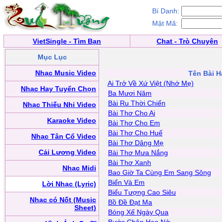
Bí Danh:
Mật Mã:
VietSingle - Tìm Bạn
Chat - Trò Chuyện
Mục Lục
Nhạc Music Video
Tên Bài H
Ai Trở Về Xứ Việt (Nhớ Mẹ)
Nhạc Hay Tuyển Chọn
Ba Mươi Năm
Bài Ru Thời Chiến
Nhạc Thiếu Nhi Video
Bài Thơ Cho Ai
Karaoke Video
Bài Thơ Cho Em
Bài Thơ Cho Huế
Nhạc Tân Cổ Video
Bài Thơ Dâng Mẹ
Cải Lương Video
Bài Thơ Mưa Nắng
Bài Thơ Xanh
Nhạc Midi
Bao Giờ Ta Cùng Em Sang Sông
Biển Và Em
Lời Nhạc (Lyric)
Biểu Tượng Cao Siêu
Nhạc có Nốt (Music
Bồ Đề Đạt Ma
Sheet)
Bóng Xế Ngày Qua