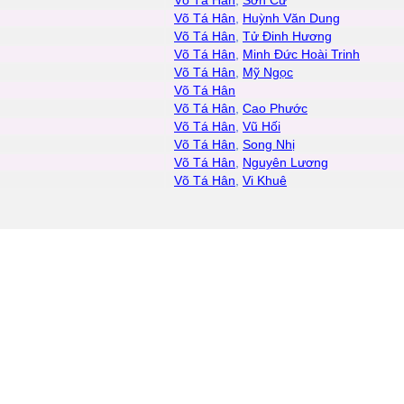
Võ Tá Hân
,
Sơn Cư
Võ Tá Hân
,
Huỳnh Văn Dung
Võ Tá Hân
,
Tử Đinh Hương
Võ Tá Hân
,
Minh Đức Hoài Trinh
Võ Tá Hân
,
Mỹ Ngọc
Võ Tá Hân
Võ Tá Hân
,
Cao Phước
Võ Tá Hân
,
Vũ Hối
Võ Tá Hân
,
Song Nhị
Võ Tá Hân
,
Nguyên Lương
Võ Tá Hân
,
Vi Khuê