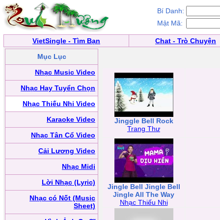
Bí Danh:
Mật Mã:
VietSingle - Tìm Bạn
Chat - Trò Chuyện
Mục Lục
Nhạc Music Video
Nhạc Hay Tuyển Chọn
Nhạc Thiếu Nhi Video
Karaoke Video
Jinggle Bell Rock
Trang Thư
Nhạc Tân Cổ Video
Cải Lương Video
Nhạc Midi
Lời Nhạc (Lyric)
Jingle Bell Jingle Bell
Jingle All The Way
Nhạc có Nốt (Music
Nhạc Thiếu Nhi
Sheet)