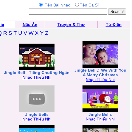
Tên Bài Nhạc
Tên Ca Sĩ
ic
Nấu Ăn
Truyện & Thơ
Từ Điển
Q
R
S
T
U
V
W
X
Y
Z
Jingle Bell ♫ We With You
Jingle Bell - Tiếng Chuông Ngân
A Merry Chrismas
Nhạc Thiếu Nhi
Nhạc Thiếu Nhi
Jingle Bells
Jingle Bells
Nhạc Thiếu Nhi
Nhạc Thiếu Nhi