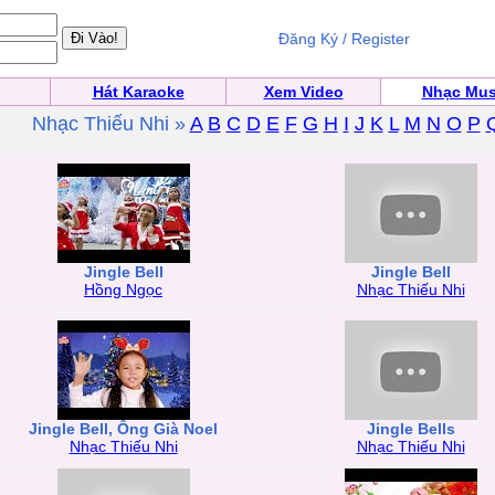
Đăng Ký / Register
Hát Karaoke
Xem Video
Nhạc Mus
Nhạc Thiếu Nhi »
A
B
C
D
E
F
G
H
I
J
K
L
M
N
O
P
Jingle Bell
Jingle Bell
Hồng Ngọc
Nhạc Thiếu Nhi
Jingle Bell, Ông Già Noel
Jingle Bells
Nhạc Thiếu Nhi
Nhạc Thiếu Nhi