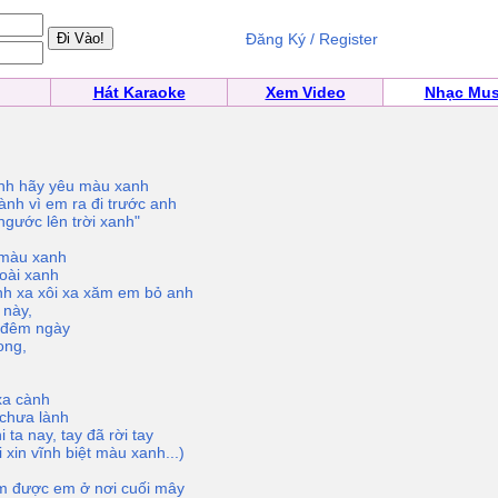
Đăng Ký / Register
Hát Karaoke
Xem Video
Nhạc Mus
nh hãy yêu màu xanh
ành vì em ra đi trước anh
gước lên trời xanh"
 màu xanh
oài xanh
nh xa xôi xa xăm em bỏ anh
 này,
t đêm ngày
ong,
xa cành
 chưa lành
a nay, tay đã rời tay
xin vĩnh biệt màu xanh...)
m được em ở nơi cuối mây