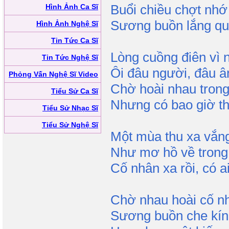
Buổi chiều chợt nhớ
Hình Ảnh Ca Sĩ
Sương buồn lắng qu
Hình Ảnh Nghệ Sĩ
Tin Tức Ca Sĩ
Lòng cuồng điên vì 
Tin Tức Nghệ Sĩ
Ôi đâu người, đâu â
Phỏng Vấn Nghệ Sĩ Video
Chờ hoài nhau tron
Tiểu Sử Ca Sĩ
Nhưng có bao giờ t
Tiểu Sử Nhạc Sĩ
Tiểu Sử Nghệ Sĩ
Một mùa thu xa vắn
Như mơ hồ về trong
Cố nhân xa rồi, có a
Chờ nhau hoài cố nh
Sương buồn che kín