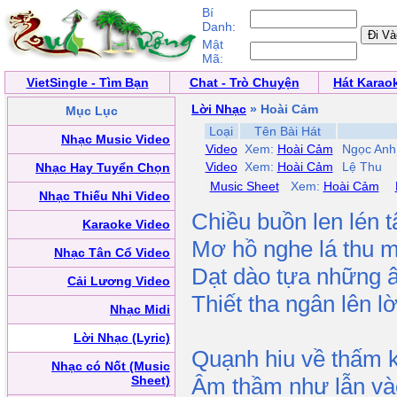
Bí
Danh:
Mật
Mã:
VietSingle - Tìm Bạn
Chat - Trò Chuyện
Hát Karao
Lời Nhạc
» Hoài Cảm
Mục Lục
Loại
Tên Bài Hát
Nhạc Music Video
Video
Xem:
Hoài Cảm
Ngọc Anh,
Video
Xem:
Hoài Cảm
Lệ Thu
Nhạc Hay Tuyển Chọn
Music Sheet
Xem:
Hoài Cảm
Nhạc Thiếu Nhi Video
Chiều buồn len lén 
Karaoke Video
Mơ hồ nghe lá thu 
Nhạc Tân Cổ Video
Dạt dào tựa những 
Cải Lương Video
Thiết tha ngân lên l
Nhạc Midi
Lời Nhạc (Lyric)
Quạnh hiu về thấm 
Nhạc có Nốt (Music
Sheet)
Âm thầm như lẫn và