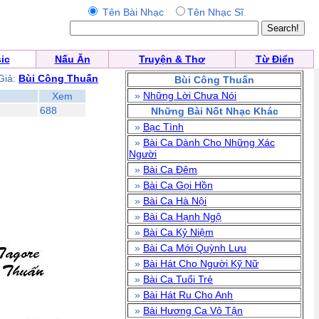
Tên Bài Nhạc
Tên Nhạc Sĩ
ic
Nấu Ăn
Truyện & Thơ
Từ Điển
Giả:
Bùi Công Thuấn
Bùi Công Thuấn
»
Những Lời Chưa Nói
Xem
688
Những Bài Nốt Nhạc Khác
»
Bạc Tình
»
Bài Ca Dành Cho Những Xác
Người
»
Bài Ca Đêm
»
Bài Ca Gọi Hồn
»
Bài Ca Hà Nội
»
Bài Ca Hạnh Ngộ
»
Bài Ca Kỷ Niệm
»
Bài Ca Mới Quỳnh Lưu
»
Bài Hát Cho Người Kỹ Nữ
»
Bài Ca Tuổi Trẻ
»
Bài Hát Ru Cho Anh
»
Bài Hương Ca Vô Tận