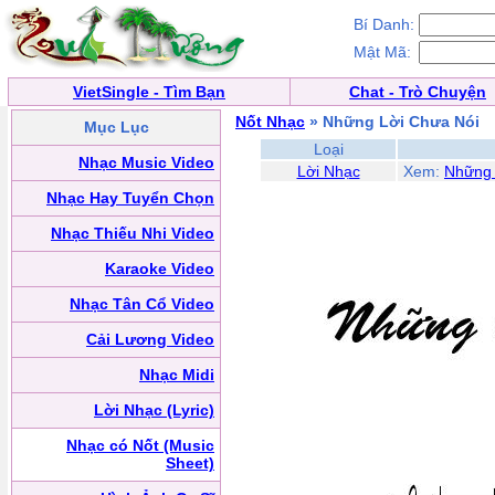
Bí Danh:
Mật Mã:
VietSingle - Tìm Bạn
Chat - Trò Chuyện
Nốt Nhạc
» Những Lời Chưa Nói
Mục Lục
Loại
Nhạc Music Video
Lời Nhạc
Xem:
Những 
Nhạc Hay Tuyển Chọn
Nhạc Thiếu Nhi Video
Karaoke Video
Nhạc Tân Cổ Video
Cải Lương Video
Nhạc Midi
Lời Nhạc (Lyric)
Nhạc có Nốt (Music
Sheet)