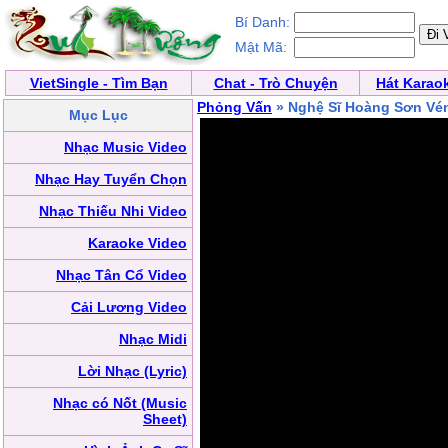
Bí Danh:
Mật Mã:
VietSingle - Tìm Bạn
Chat - Trò Chuyện
Hát Karao
Phỏng Vấn
» Nghệ Sĩ Hoàng Sơn Vén
Mục Lục
Nhạc Music Video
Nhạc Hay Tuyển Chọn
Nhạc Thiếu Nhi Video
Karaoke Video
Nhạc Tân Cổ Video
Cải Lương Video
Nhạc Midi
Lời Nhạc (Lyric)
Nhạc có Nốt (Music
Sheet)