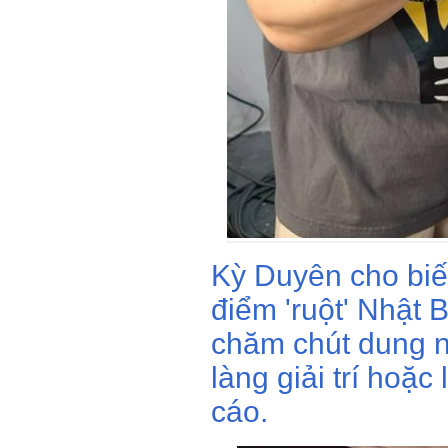
Kỳ Duyên cho biết
điểm 'ruột' Nhật 
chăm chút dung n
làng giải trí hoặ
cáo.