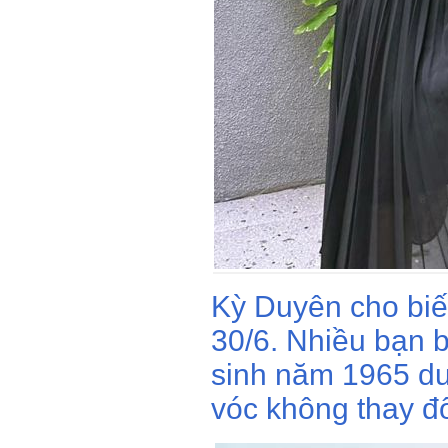
Kỳ Duyên cho biế
30/6. Nhiều bạn 
sinh năm 1965 dư
vóc không thay đổ