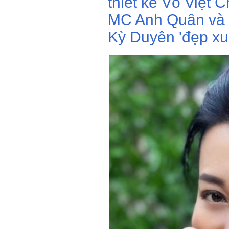
thiết kế Võ Việt 
MC Anh Quân và n
Kỳ Duyên 'đẹp xuấ