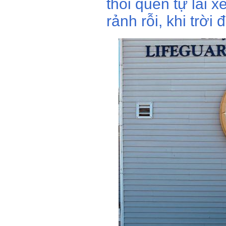
thói quen tự lái 
rảnh rỗi, khi trời