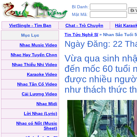
Bí Danh:
Mật Mã:
VietSingle - Tìm Bạn
Chat - Trò Chuyện
Hát Karao
Tin Tức Nghệ Sĩ
» Nhan Sắc Tuổi 
Mục Lục
Ngày Đăng: 22 Th
Nhạc Music Video
Nhạc Hay Tuyển Chọn
Vừa qua sinh nhậ
Nhạc Thiếu Nhi Video
đến mốc 60 tuổi
Karaoke Video
được nhiều người
Nhạc Tân Cổ Video
như thách thức th
Cải Lương Video
Nhạc Midi
Lời Nhạc (Lyric)
Nhạc có Nốt (Music
Sheet)