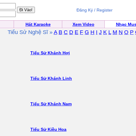
Đăng Ký / Register
Hát Karaoke
Xem Video
Nhạc Mus
Tiểu Sử Nghệ Sĩ »
A
B
C
D
E
F
G
H
I
J
K
L
M
N
O
P
Tiểu Sử Khánh Hợi
Tiểu Sử Khánh Linh
Tiểu Sử Khánh Nam
Tiểu Sử Kiều Hoa