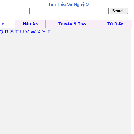
Tìm Tiểu Sử Nghệ Sĩ
ic
Nấu Ăn
Truyện & Thơ
Từ Điển
Q
R
S
T
U
V
W
X
Y
Z