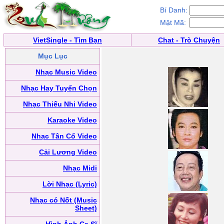
Bí Danh:
Mật Mã:
VietSingle - Tìm Bạn
Chat - Trò Chuyện
Mục Lục
Nhạc Music Video
Nhạc Hay Tuyển Chọn
Nhạc Thiếu Nhi Video
Karaoke Video
Nhạc Tân Cổ Video
Cải Lương Video
Nhạc Midi
Lời Nhạc (Lyric)
Nhạc có Nốt (Music
Sheet)