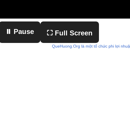
⏸ Pause
⛶ Full Screen
QueHuong.Org là một tổ chức phi lợi nhu
▶ Play