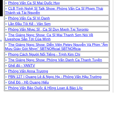
»
Phỏng Vấn Ca Sĩ Mai Quốc Huy
»
CLB Tình Nghệ Sĩ Talk Show: Phỏng Vấn Ca Sĩ Phạm Thái
Thành và Tài Nguyễn
»
Phỏng Vấn Ca Sĩ Vi Oanh
»
Lần Đầu Tôi Kể - Vân Sơn
»
Phỏng Vấn Nhạc Sĩ , Ca Sĩ Duy Mạnh Tại Toronto
»
The Giáng Ngọc Show: Ca Sĩ Mai Thanh Sơn Nói Về
Liveshow Sắp Tới Của Mình
ận
»
The Giáng Ngọc Show: Diễn Viên Petey Nguyễn Và Phim "Âm
Mưu Giày Gót Nhọn" SBTNOfficial SBTNOfficia
»
Phong Cách Người Nổi Tiếng - Trịnh Kim Chi
»
The Giáng Ngọc Show: Phỏng Vấn Danh Ca Thanh Tuyền
»
Ghế đỏ - YANTV
»
Phỏng Vấn Anna Trương
»
PBN 127 | Quang Lê & Ngọc Hạ - Phỏng Vấn Hậu Trường
»
Ghế Đỏ - Hồ Quang Hiếu
»
Phỏng Vấn Bảo Quốc & Hồng Loan & Bảo Lộc