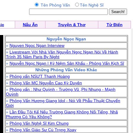
Tên Phỏng Vấn
Tên Nghệ Sĩ
ic
Nấu Ăn
Truyện & Thơ
Từ Điển
Nguyễn Ngọc Ngạn
»
Nguyen Ngoc Ngan Interview
»
Livestream Với Nhà Văn Nguyễn Ngọc Ngạn Nói Về Hành
Trình 35 Năm Paris By Night
»
Nguyễn Ngọc Ngạn | Kỷ Niệm Sân Khấu - Phỏng Vấn Kịch Sĩ
Những Phỏng Vấn Video Khác
»
Phỏng vấn NSƯT Thanh Hoàng
»
Phỏng Vấn MC Nguyễn Cao Kỳ Duyên
»
Phỏng vấn : Như Quỳnh - Trường Vũ ,Phi Nhung - Mạnh
Quỳnh
»
Phỏng Vấn Hương Giang Idol - Nói Về Phẫu Thuật Chuyển
Giới
»
Lần Đầu Tôi Kể Nếu Trường Giang Không Nổi Tiếng, Nhã
Phương Có Yêu Không?
»
Phỏng Vấn Nghệ Sĩ Kim Chung
»
Phỏng Vấn Giáo Sư Cù Trọng Xoay