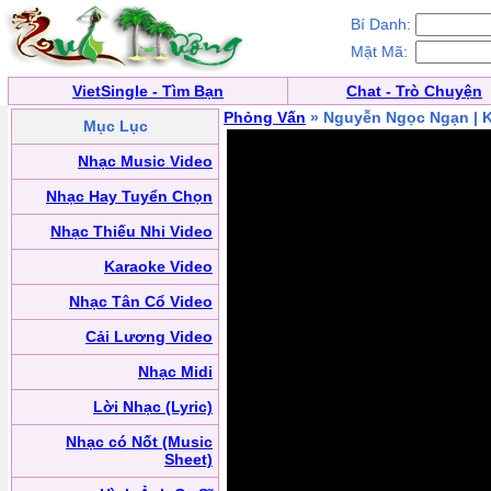
Bí Danh:
Mật Mã:
VietSingle - Tìm Bạn
Chat - Trò Chuyện
Phỏng Vấn
» Nguyễn Ngọc Ngạn | K
Mục Lục
Nhạc Music Video
Nhạc Hay Tuyển Chọn
Nhạc Thiếu Nhi Video
Karaoke Video
Nhạc Tân Cổ Video
Cải Lương Video
Nhạc Midi
Lời Nhạc (Lyric)
Nhạc có Nốt (Music
Sheet)