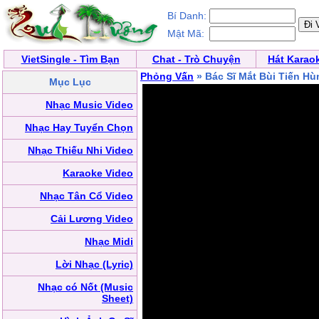
Bí Danh:
Mật Mã:
VietSingle - Tìm Bạn
Chat - Trò Chuyện
Hát Karao
Phỏng Vấn
» Bác Sĩ Mắt Bùi Tiến Hù
Mục Lục
Nhạc Music Video
Nhạc Hay Tuyển Chọn
Nhạc Thiếu Nhi Video
Karaoke Video
Nhạc Tân Cổ Video
Cải Lương Video
Nhạc Midi
Lời Nhạc (Lyric)
Nhạc có Nốt (Music
Sheet)