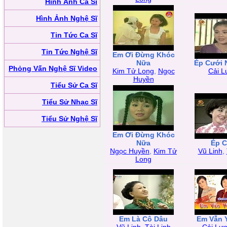
Hình Ảnh Ca Sĩ
Hình Ảnh Nghệ Sĩ
Tin Tức Ca Sĩ
Tin Tức Nghệ Sĩ
Em Ơi Đừng Khóc
Nữa
Ép Cưới 
Phỏng Vấn Nghệ Sĩ Video
Kim Tử Long
,
Ngọc
Cải L
Huyền
Tiểu Sử Ca Sĩ
Tiểu Sử Nhạc Sĩ
Tiểu Sử Nghệ Sĩ
Em Ơi Đừng Khóc
Nữa
Ép C
Ngọc Huyền
,
Kim Tử
Vũ Linh
,
Long
Em Là Cô Dâu
Em Vẫn 