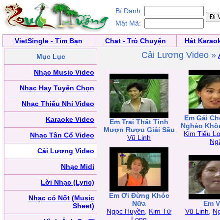
Bí Danh:
Mật Mã:
VietSingle - Tìm Bạn
Chat - Trò Chuyện
Hát Karao
Cải Lương Video »
Mục Lục
Nhạc Music Video
Nhạc Hay Tuyển Chọn
Nhạc Thiếu Nhi Video
Em Gái Chê
Karaoke Video
Em Trai Thất Tình
Nghèo Khôn
Mượn Rượu Giải Sầu
Kim Tiểu L
Nhạc Tân Cổ Video
Vũ Linh
Ng
Cải Lương Video
Nhạc Midi
Lời Nhạc (Lyric)
Em Ơi Đừng Khóc
Nhạc có Nốt (Music
Nữa
Em V
Sheet)
Ngọc Huyền
,
Kim Tử
Vũ Linh
,
N
Long