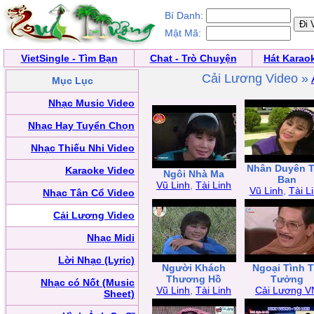
Bí Danh:
Mật Mã:
VietSingle - Tìm Bạn
Chat - Trò Chuyện
Hát Karao
Cải Lương Video »
Mục Lục
Nhạc Music Video
Nhạc Hay Tuyển Chọn
Nhạc Thiếu Nhi Video
Nhân Duyên T
Karaoke Video
Ngôi Nhà Ma
Ban
Vũ Linh
,
Tài Linh
Vũ Linh
,
Tài L
Nhạc Tân Cổ Video
Cải Lương Video
Nhạc Midi
Lời Nhạc (Lyric)
Người Khách
Ngoại Tình 
Thương Hồ
Tưởng
Nhạc có Nốt (Music
Vũ Linh
,
Tài Linh
Cải Lương V
Sheet)