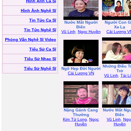
Hình Ảnh Ca Sĩ
Hình Ảnh Nghệ Sĩ
Tin Tức Ca Sĩ
Nước Mắt Người
Người Con G
Điên
Xa Lạ
Tin Tức Nghệ Sĩ
Vũ Linh
,
Ngọc Huyền
Cải Lương V
Phỏng Vấn Nghệ Sĩ Video
Tiểu Sử Ca Sĩ
Tiểu Sử Nhạc Sĩ
Những Điều T
Tiểu Sử Nghệ Sĩ
Ngõ Hẹp Đời Người
Trở
Cải Lương VN
Vũ Linh
,
Tài L
Nặng Gánh Cang
Nước Mắt Ng
Thường
Điên
Kim Tử Long
,
Ngọc
Vũ Linh
,
Ngọ
Huyền
Huyền