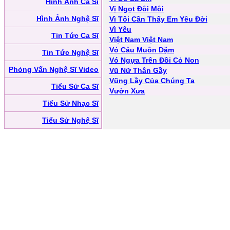
Hình Ảnh Ca Sĩ
Vị Ngọt Đôi Môi
Hình Ảnh Nghệ Sĩ
Vì Tôi Cần Thấy Em Yêu Đời
Vì Yêu
Tin Tức Ca Sĩ
Việt Nam Việt Nam
Vó Câu Muôn Dặm
Tin Tức Nghệ Sĩ
Vó Ngựa Trên Đồi Cỏ Non
Phỏng Vấn Nghệ Sĩ Video
Vũ Nữ Thân Gầy
Vũng Lầy Của Chúng Ta
Tiểu Sử Ca Sĩ
Vườn Xưa
Tiểu Sử Nhạc Sĩ
Tiểu Sử Nghệ Sĩ