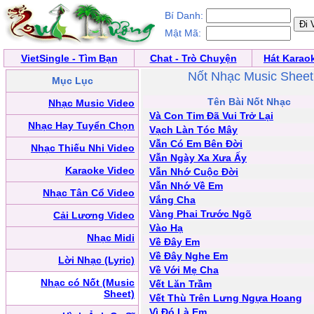
Bí Danh:
Mật Mã:
VietSingle - Tìm Bạn
Chat - Trò Chuyện
Hát Karao
Nốt Nhạc Music Sheet
Mục Lục
Tên Bài Nốt Nhạc
Nhạc Music Video
Và Con Tim Đã Vui Trở Lại
Nhạc Hay Tuyển Chọn
Vạch Làn Tóc Mây
Vẫn Có Em Bên Đời
Nhạc Thiếu Nhi Video
Vẫn Ngày Xa Xưa Ấy
Karaoke Video
Vẫn Nhớ Cuộc Đời
Vẫn Nhớ Về Em
Nhạc Tân Cổ Video
Vắng Cha
Vàng Phai Trước Ngõ
Cải Lương Video
Vào Hạ
Nhạc Midi
Về Đây Em
Về Đây Nghe Em
Lời Nhạc (Lyric)
Về Với Mẹ Cha
Nhạc có Nốt (Music
Vết Lăn Trầm
Sheet)
Vết Thù Trên Lưng Ngựa Hoang
Vì Đó Là Em