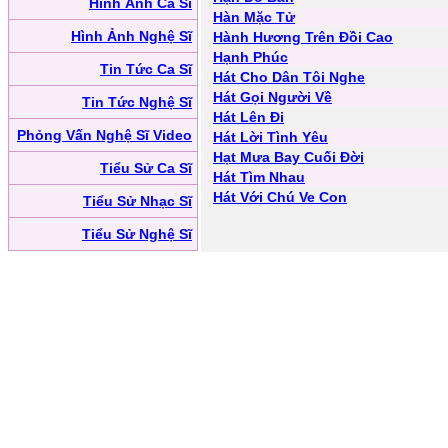
Hình Ảnh Ca Sĩ
Hàn Mặc Tử
Hình Ảnh Nghệ Sĩ
Hành Hương Trên Đồi Cao
Hạnh Phúc
Tin Tức Ca Sĩ
Hát Cho Dân Tôi Nghe
Hát Gọi Người Về
Tin Tức Nghệ Sĩ
Hát Lên Đi
Phỏng Vấn Nghệ Sĩ Video
Hát Lời Tình Yêu
Hạt Mưa Bay Cuối Đời
Tiểu Sử Ca Sĩ
Hát Tìm Nhau
Hát Với Chú Ve Con
Tiểu Sử Nhạc Sĩ
Tiểu Sử Nghệ Sĩ