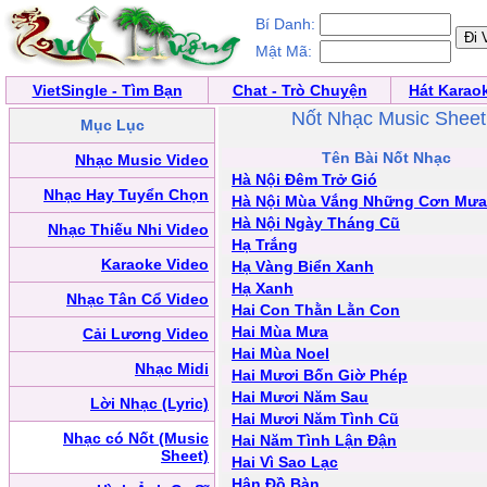
Bí Danh:
Mật Mã:
VietSingle - Tìm Bạn
Chat - Trò Chuyện
Hát Karao
Nốt Nhạc Music Sheet
Mục Lục
Tên Bài Nốt Nhạc
Nhạc Music Video
Hà Nội Đêm Trở Gió
Nhạc Hay Tuyển Chọn
Hà Nội Mùa Vắng Những Cơn Mưa
Hà Nội Ngày Tháng Cũ
Nhạc Thiếu Nhi Video
Hạ Trắng
Karaoke Video
Hạ Vàng Biển Xanh
Hạ Xanh
Nhạc Tân Cổ Video
Hai Con Thằn Lằn Con
Hai Mùa Mưa
Cải Lương Video
Hai Mùa Noel
Nhạc Midi
Hai Mươi Bốn Giờ Phép
Hai Mươi Năm Sau
Lời Nhạc (Lyric)
Hai Mươi Năm Tình Cũ
Nhạc có Nốt (Music
Hai Năm Tình Lận Đận
Sheet)
Hai Vì Sao Lạc
Hận Đồ Bàn