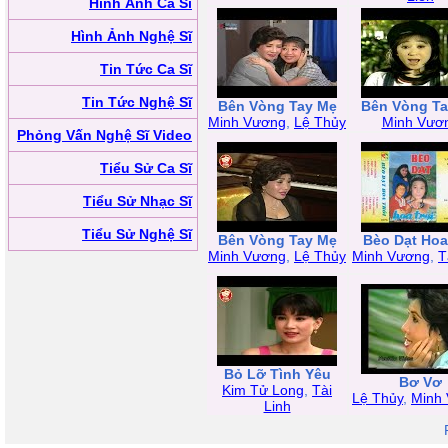
Hình Ảnh Ca Sĩ
Hình Ảnh Nghệ Sĩ
Tin Tức Ca Sĩ
Tin Tức Nghệ Sĩ
Bên Vòng Tay Mẹ
Bên Vòng T
Minh Vương
,
Lệ Thủy
Minh Vươ
Phỏng Vấn Nghệ Sĩ Video
Tiểu Sử Ca Sĩ
Tiểu Sử Nhạc Sĩ
Tiểu Sử Nghệ Sĩ
Bên Vòng Tay Mẹ
Bèo Dạt Hoa
Minh Vương
,
Lệ Thủy
Minh Vương
,
T
Bỏ Lỡ Tình Yêu
Bơ Vơ
Kim Tử Long
,
Tài
Lệ Thủy
,
Minh
Linh