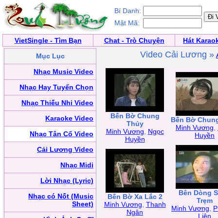
Bí Danh:
Mật Mã:
VietSingle - Tìm Bạn
Chat - Trò Chuyện
Hát Karao
Video Cải Lương »
Mục Lục
Nhạc Music Video
Nhạc Hay Tuyển Chọn
Nhạc Thiếu Nhi Video
Bến Bờ Chung
Karaoke Video
Bến Bờ Chun
Thủy
Minh Vương
,
Minh Vương
,
Ngọc
Nhạc Tân Cổ Video
Huyền
Huyền
Cải Lương Video
Nhạc Midi
Lời Nhạc (Lyric)
Bên Dòng 
Nhạc có Nốt (Music
Bến Bờ Xa Lắc 2
Trẹm
Sheet)
Minh Vương
,
Thanh
Minh Vương
,
P
Ngân
Liên