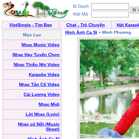
Bí Danh:
Mật Mã:
VietSingle - Tìm Bạn
Chat - Trò Chuyện
Hát Karao
Hình Ảnh Ca Sĩ
» Minh Phương
Mục Lục
Nhạc Music Video
Nhạc Hay Tuyển Chọn
Nhạc Thiếu Nhi Video
Karaoke Video
Nhạc Tân Cổ Video
Cải Lương Video
Nhạc Midi
Lời Nhạc (Lyric)
Nhạc có Nốt (Music
Sheet)