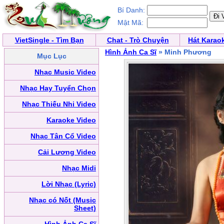
Bí Danh:
Mật Mã:
VietSingle - Tìm Bạn
Chat - Trò Chuyện
Hát Karao
Hình Ảnh Ca Sĩ
» Minh Phương
Mục Lục
Nhạc Music Video
Nhạc Hay Tuyển Chọn
Nhạc Thiếu Nhi Video
Karaoke Video
Nhạc Tân Cổ Video
Cải Lương Video
Nhạc Midi
Lời Nhạc (Lyric)
Nhạc có Nốt (Music
Sheet)