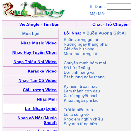
Bí Danh:
Mật Mã:
VietSingle - Tìm Bạn
Chat - Trò Chuyện
Lời Nhạc
» Buồn Vương Gót Ai
Mục Lục
Buồn vương gót ai
Nhạc Music Video
Nương ngày tháng phai
Gió đầy hư vọng
Nhạc Hay Tuyển Chọn
Mưa mù tương lai
Nhạc Thiếu Nhi Video
Chuyện mình hôm mai
Đã bờ dĩ vãng
Karaoke Video
Đời tình nặng vai
Bắt buông ngày tháng
Nhạc Tân Cổ Video
Kỷ niệm trao nhau
Cải Lương Video
Làm thành cơn đau
Xa rồi nguyệt bạch
Nhạc Midi
Khuất ngàn phi lau
Lời Nhạc (Lyric)
Trời là biển treo
Lệ là sông vỡ
Nhạc có Nốt (Music
Khóc em nghìn chiều
Sheet)
Say anh từng bữa