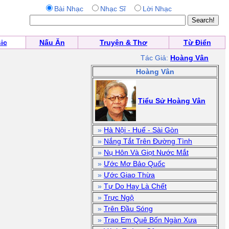
Bài Nhạc
Nhạc Sĩ
Lời Nhạc
ic
Nấu Ăn
Truyện & Thơ
Từ Điển
Tác Giả:
Hoàng Vân
Hoàng Vân
Tiểu Sử Hoàng Vân
»
Hà Nội - Huế - Sài Gòn
»
Nắng Tắt Trên Đường Tình
»
Nụ Hôn Và Giọt Nước Mắt
»
Ước Mơ Bảo Quốc
»
Ước Giao Thừa
»
Tự Do Hay Là Chết
»
Trực Ngộ
»
Trên Đầu Sóng
»
Trao Em Quê Bốn Ngàn Xưa