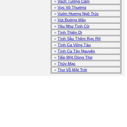
»
Vách Tường Câm
»
Vực Vô Thường
»
Vườn Hương Ngõ Trúc
»
Vút Đường Mây
»
Yêu Như Tình Cờ
»
Tình Thiên Di
»
Tình Sầu Thêm Rực Rỡ
»
Tình Ca Vũng Tàu
»
Tình Ca Tây Nguyên
»
Tiếp Một Dòng Thơ
»
Thủy Mạc
»
Thơ Vỗ Mặt Trời