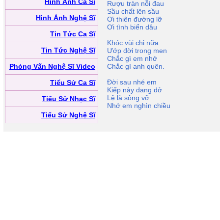
Hình Ảnh Ca Sĩ
Rượu tràn nỗi đau
Sầu chất lên sầu
Hình Ảnh Nghệ Sĩ
Ơi thiên đường lỡ
Ơi tình biển dâu
Tin Tức Ca Sĩ
Khóc vùi chi nữa
Tin Tức Nghệ Sĩ
Ướp đời trong men
Chắc gì em nhớ
Phỏng Vấn Nghệ Sĩ Video
Chắc gì anh quên.
Đời sau nhé em
Tiểu Sử Ca Sĩ
Kiếp này dang dở
Lệ là sông vỡ
Tiểu Sử Nhạc Sĩ
Nhớ em nghìn chiều
Tiểu Sử Nghệ Sĩ