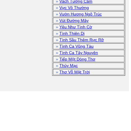
»
Vách Tường Câm
»
Vực Vô Thường
»
Vườn Hương Ngõ Trúc
»
Vút Đường Mây
»
Yêu Như Tình Cờ
»
Tình Thiên Di
»
Tình Sầu Thêm Rực Rỡ
»
Tình Ca Vũng Tàu
»
Tình Ca Tây Nguyên
»
Tiếp Một Dòng Thơ
»
Thủy Mạc
»
Thơ Vỗ Mặt Trời