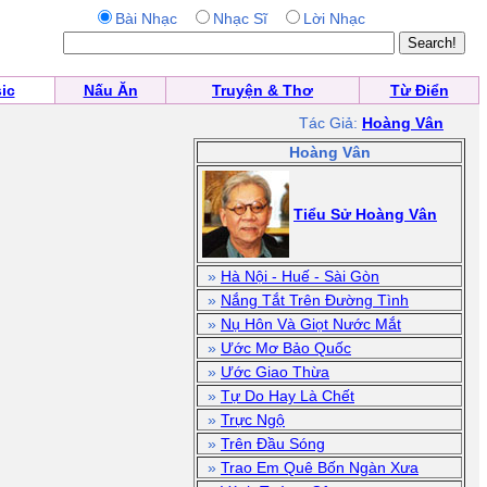
Bài Nhạc
Nhạc Sĩ
Lời Nhạc
ic
Nấu Ăn
Truyện & Thơ
Từ Điển
Tác Giả:
Hoàng Vân
Hoàng Vân
Tiểu Sử Hoàng Vân
»
Hà Nội - Huế - Sài Gòn
»
Nắng Tắt Trên Đường Tình
»
Nụ Hôn Và Giọt Nước Mắt
»
Ước Mơ Bảo Quốc
»
Ước Giao Thừa
»
Tự Do Hay Là Chết
»
Trực Ngộ
»
Trên Đầu Sóng
»
Trao Em Quê Bốn Ngàn Xưa