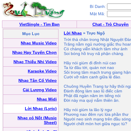
Bí Danh:
Mật Mã:
VietSingle - Tìm Bạn
Chat - Trò Chuyện
Lời Nhạc
» Trực Ngộ
Mục Lục
Trời thả chân trong Nhật Nguyệt Đ
Nhạc Music Video
Trăng nằm ngủ nướng giấc thu hoa
Có chàng viễn khách tâm như ảnh
Nhạc Hay Tuyển Chọn
Soi bóng hồ truy nã phận chàng.
Nhạc Thiếu Nhi Video
Hãy nói giùm đi đỉnh núi cao
Ta từ đâu tới, quán nơi nao
Karaoke Video
Sôi trong tâm mạch trưng giang hận
Cười vỡ năm canh giữa lệ đào.
Nhạc Tân Cổ Video
Chuông Huyền Trang tự hãy thôi ng
Cải Lương Video
Đánh động làm sao lũ điếc câm
Phật đã ngàn năm im tiếng nói
Nhạc Midi
Đời này ma quỷ nắm thiên ân.
Lời Nhạc (Lyric)
Hãy nói giùm ta lão lý ngư
Phương nao đêm rực lửa phần thư
Nhạc có Nốt (Music
Người neo sinh mạng trên đầu sóng
Sheet)
Người chết mòn hơi giữa ngục tù?