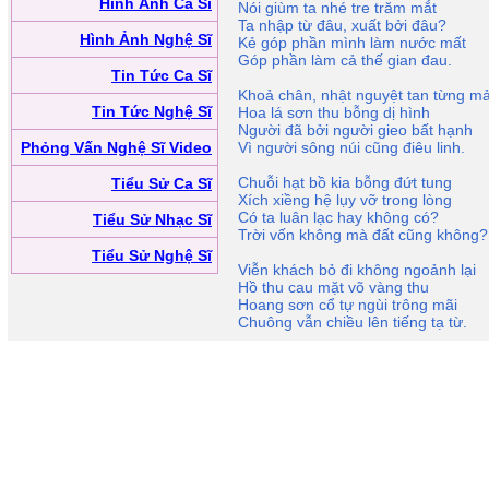
Hình Ảnh Ca Sĩ
Nói giùm ta nhé tre trăm mắt
Ta nhập từ đâu, xuất bởi đâu?
Hình Ảnh Nghệ Sĩ
Kẻ góp phần mình làm nước mất
Góp phần làm cả thế gian đau.
Tin Tức Ca Sĩ
Khoả chân, nhật nguyệt tan từng m
Tin Tức Nghệ Sĩ
Hoa lá sơn thu bỗng dị hình
Người đã bởi người gieo bất hạnh
Phỏng Vấn Nghệ Sĩ Video
Vì người sông núi cũng điêu linh.
Chuỗi hạt bồ kia bỗng đứt tung
Tiểu Sử Ca Sĩ
Xích xiềng hệ lụy vỡ trong lòng
Có ta luân lạc hay không có?
Tiểu Sử Nhạc Sĩ
Trời vốn không mà đất cũng không?
Tiểu Sử Nghệ Sĩ
Viễn khách bỏ đi không ngoảnh lại
Hồ thu cau mặt võ vàng thu
Hoang sơn cổ tự ngùi trông mãi
Chuông vẫn chiều lên tiếng tạ từ.