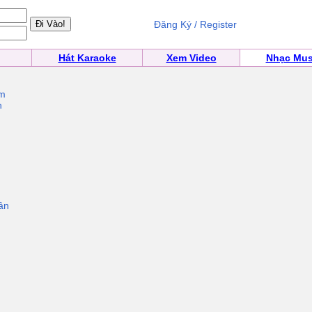
Đăng Ký / Register
Hát Karaoke
Xem Video
Nhạc Mus
àm
n
ân