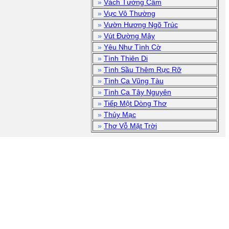
»
Vách Tường Câm
»
Vực Vô Thường
»
Vườn Hương Ngõ Trúc
»
Vút Đường Mây
»
Yêu Như Tình Cờ
»
Tình Thiên Di
»
Tình Sầu Thêm Rực Rỡ
»
Tình Ca Vũng Tàu
»
Tình Ca Tây Nguyên
»
Tiếp Một Dòng Thơ
»
Thủy Mạc
»
Thơ Vỗ Mặt Trời