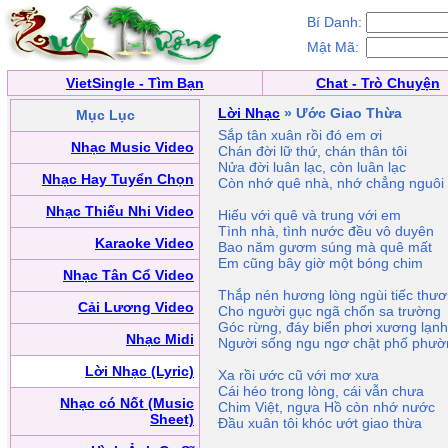
Bí Danh:
Mật Mã:
VietSingle - Tìm Bạn
Chat - Trò Chuyện
Lời Nhạc
» Ước Giao Thừa
Mục Lục
Sắp tân xuân rồi đó em ơi
Nhạc Music Video
Chán đời lữ thứ, chán thân tôi
Nửa đời luân lạc, còn luân lạc
Nhạc Hay Tuyển Chọn
Còn nhớ quê nhà, nhớ chẳng nguôi
Nhạc Thiếu Nhi Video
Hiếu với quê và trung với em
Tình nhà, tình nước đều vô duyên
Karaoke Video
Bao năm gươm súng mà quê mất
Em cũng bây giờ một bóng chim
Nhạc Tân Cổ Video
Thắp nén hương lòng ngùi tiếc thư
Cải Lương Video
Cho người gục ngã chốn sa trường
Góc rừng, đáy biển phơi xương lạnh
Nhạc Midi
Người sống ngu ngơ chật phố phườ
Lời Nhạc (Lyric)
Xa rồi ước cũ với mơ xưa
Cái héo trong lòng, cái vẫn chưa
Nhạc có Nốt (Music
Chim Việt, ngựa Hồ còn nhớ nước
Sheet)
Đầu xuân tôi khóc ướt giao thừa