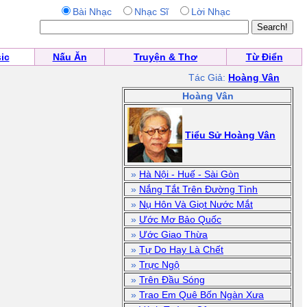
Bài Nhạc
Nhạc Sĩ
Lời Nhạc
ic
Nấu Ăn
Truyện & Thơ
Từ Điển
Tác Giả:
Hoàng Vân
Hoàng Vân
Tiểu Sử Hoàng Vân
»
Hà Nội - Huế - Sài Gòn
»
Nắng Tắt Trên Đường Tình
»
Nụ Hôn Và Giọt Nước Mắt
»
Ước Mơ Bảo Quốc
»
Ước Giao Thừa
»
Tự Do Hay Là Chết
»
Trực Ngộ
»
Trên Đầu Sóng
»
Trao Em Quê Bốn Ngàn Xưa