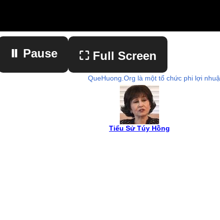
⏸ Pause
⛶ Full Screen
QueHuong.Org là một tổ chức phi lợi nhu
▶ Play
Tiểu Sử Túy Hồng