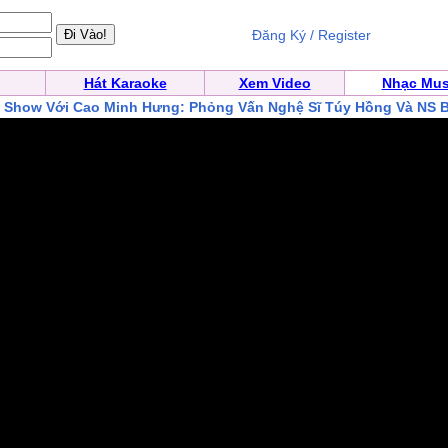
Đăng Ký / Register
Hát Karaoke
Xem Video
Nhạc Mus
k Show Với Cao Minh Hưng: Phỏng Vấn Nghệ Sĩ Túy Hồng Và NS 