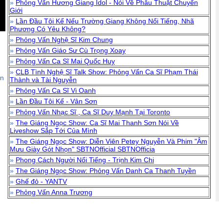
»
Phỏng Vấn Hương Giang Idol - Nói Về Phẫu Thuật Chuyển
Giới
»
Lần Đầu Tôi Kể Nếu Trường Giang Không Nổi Tiếng, Nhã
Phương Có Yêu Không?
»
Phỏng Vấn Nghệ Sĩ Kim Chung
»
Phỏng Vấn Giáo Sư Cù Trọng Xoay
»
Phỏng Vấn Ca Sĩ Mai Quốc Huy
»
CLB Tình Nghệ Sĩ Talk Show: Phỏng Vấn Ca Sĩ Phạm Thái
ận
Thành và Tài Nguyễn
»
Phỏng Vấn Ca Sĩ Vi Oanh
»
Lần Đầu Tôi Kể - Vân Sơn
»
Phỏng Vấn Nhạc Sĩ , Ca Sĩ Duy Mạnh Tại Toronto
»
The Giáng Ngọc Show: Ca Sĩ Mai Thanh Sơn Nói Về
Liveshow Sắp Tới Của Mình
»
The Giáng Ngọc Show: Diễn Viên Petey Nguyễn Và Phim "Âm
Mưu Giày Gót Nhọn" SBTNOfficial SBTNOfficia
»
Phong Cách Người Nổi Tiếng - Trịnh Kim Chi
»
The Giáng Ngọc Show: Phỏng Vấn Danh Ca Thanh Tuyền
»
Ghế đỏ - YANTV
»
Phỏng Vấn Anna Trương