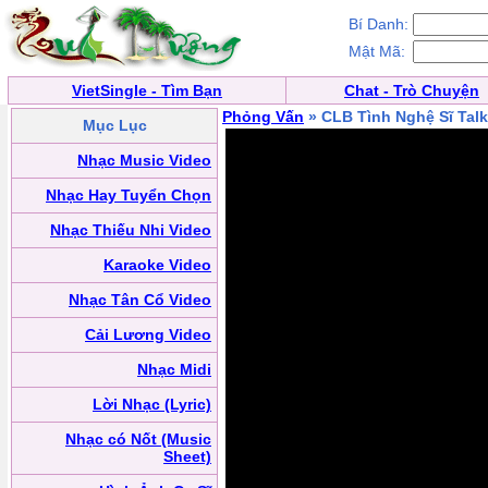
Bí Danh:
Mật Mã:
VietSingle - Tìm Bạn
Chat - Trò Chuyện
Phỏng Vấn
» CLB Tình Nghệ Sĩ Tal
Mục Lục
Nhạc Music Video
Nhạc Hay Tuyển Chọn
Nhạc Thiếu Nhi Video
Karaoke Video
Nhạc Tân Cổ Video
Cải Lương Video
Nhạc Midi
Lời Nhạc (Lyric)
Nhạc có Nốt (Music
Sheet)