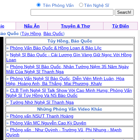
Tên Phỏng Vấn
Tên Nghệ Sĩ
ic
Nấu Ăn
Truyện & Thơ
Từ Điển
Bảo Quốc
(
Túy Hồng
,
Bảo Quốc
)
Túy Hồng, Bảo Quốc
»
Phỏng Vấn Bảo Quốc & Hồng Loan & Bảo Lộc
»
Nghệ Sĩ Bảo Quốc - Cải Lương Gìn Vàng Giữ Ngọc Với Hồng
Loan
»
Phỏng Nghệ Sĩ Bảo Quốc, Nhân Tưởng Niệm 35 Năm Ngày
Mất Của Nghệ Sĩ Thanh Nga
»
Phỏng Vấn Nghệ Sĩ Bảo Quốc, Diễn Viên Minh Luân, Hòa
Hiệp, Hoàng Anh, Bá Thắng, Mai Phương, Khaly
»
CLB Tình Nghệ Sĩ Talk Show Với Cao Minh Hưng: Phỏng Vấn
Nghệ Sĩ Túy Hồng Và NS Bảo Quốc
»
Tưởng Nhớ Nghệ Sĩ Thanh Nga
Những Phỏng Vấn Video Khác
»
Phỏng vấn NSƯT Thanh Hoàng
»
Phỏng Vấn MC Nguyễn Cao Kỳ Duyên
»
Phỏng vấn : Như Quỳnh - Trường Vũ ,Phi Nhung - Mạnh
Quỳnh