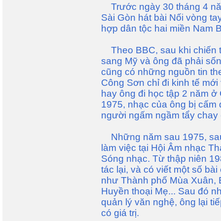
Trước ngày 30 tháng 4 năm
Sài Gòn hát bài Nối vòng ta
hợp dân tộc hai miền Nam B
Theo BBC, sau khi chiến tra
sang Mỹ và ông đã phải sống
cũng có những nguồn tin the
Công Sơn chỉ đi kinh tế mới
hay ông đi học tập 2 năm ở C
1975, nhạc của ông bị cấm đ
người ngấm ngầm tẩy chay ở
Những năm sau 1975, sau t
làm việc tại Hội Âm nhạc Th
Sóng nhạc. Từ thập niên 19
tác lại, và có viết một số b
như Thành phố Mùa Xuân, E
Huyền thoại Mẹ... Sau đó n
quản lý văn nghệ, ông lại ti
có giá trị.