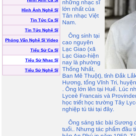
Hình Ảnh Ca Sĩ
những nhạc sĩ
lớn nhất của
Hình Ảnh Nghệ Sĩ
Tân nhạc Việt
Tin Tức Ca Sĩ
Nam.
Tin Tức Nghệ Sĩ
Ông sinh tại
Phỏng Vấn Nghệ Sĩ Video
cao nguyên
Lạc Giao (xã
Tiểu Sử Ca Sĩ
Lạc Giao-hiện
Tiểu Sử Nhạc Sĩ
nay là phường
Thống Nhất,
Tiểu Sử Nghệ Sĩ
Ban Mê Thuột), tỉnh Đắk Lắ
Hương, tổng Vĩnh Tri, huyệ
. Ông lớn lên tại Huế. Lúc 
Lyceè Francais và Provinde
học triết học trường Tây Ly
nghiệp tú tài tại đây.
Ông sáng tác bài Sương đ
tuổi.. Nhưng tác phẩm đầu t
bản An Phú in năm 1959. Từ