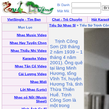
Bí Danh:
Mật Mã:
VietSingle - Tìm Bạn
Chat - Trò Chuyện
Hát Karao
Tiểu Sử Nhạc Sĩ
» Tiểu Sử Trịnh Cô
Mục Lục
Nhạc Music Video
Trịnh Công
Nhạc Hay Tuyển Chọn
Sơn (28 tháng
Nhạc Thiếu Nhi Video
2 năm 1939 – 1
tháng 4 năm
Karaoke Video
2001). Ông quê
Nhạc Tân Cổ Video
tại làng Minh
Hương, tổng
Cải Lương Video
Vĩnh Tri, huyện
Nhạc Midi
Hương Trà, tỉnh
Thừa Thiên
Lời Nhạc (Lyric)
Huế. Trịnh
Nhạc có Nốt (Music
Công Sơn là
Sheet)
một trong