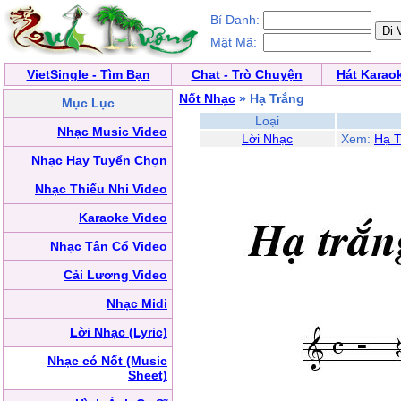
Bí Danh:
Mật Mã:
VietSingle - Tìm Bạn
Chat - Trò Chuyện
Hát Karao
Nốt Nhạc
» Hạ Trắng
Mục Lục
Loại
Nhạc Music Video
Lời Nhạc
Xem:
Hạ T
Nhạc Hay Tuyển Chọn
Nhạc Thiếu Nhi Video
Karaoke Video
Nhạc Tân Cổ Video
Cải Lương Video
Nhạc Midi
Lời Nhạc (Lyric)
Nhạc có Nốt (Music
Sheet)