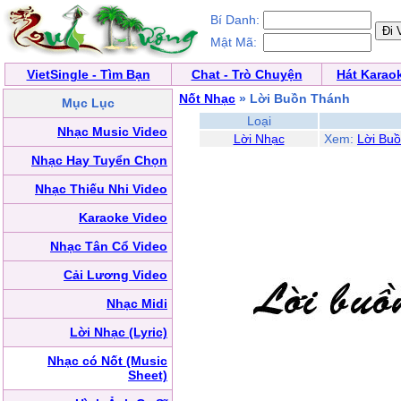
Bí Danh:
Mật Mã:
VietSingle - Tìm Bạn
Chat - Trò Chuyện
Hát Karao
Nốt Nhạc
» Lời Buồn Thánh
Mục Lục
Loại
Nhạc Music Video
Lời Nhạc
Xem:
Lời Bu
Nhạc Hay Tuyển Chọn
Nhạc Thiếu Nhi Video
Karaoke Video
Nhạc Tân Cổ Video
Cải Lương Video
Nhạc Midi
Lời Nhạc (Lyric)
Nhạc có Nốt (Music
Sheet)