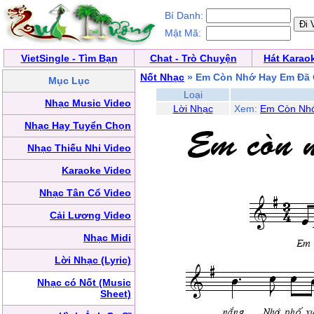
Bí Danh:
Mật Mã:
VietSingle - Tìm Bạn
Chat - Trò Chuyện
Hát Karao
Nốt Nhạc
» Em Còn Nhớ Hay Em Đã
Mục Lục
Loại
Nhạc Music Video
Lời Nhạc
Xem:
Em Còn Nh
Nhạc Hay Tuyển Chọn
Nhạc Thiếu Nhi Video
Karaoke Video
Nhạc Tân Cổ Video
Cải Lương Video
Nhạc Midi
Lời Nhạc (Lyric)
Nhạc có Nốt (Music
Sheet)