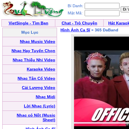
Bí Danh:
Mật Mã:
VietSingle - Tìm Bạn
Chat - Trò Chuyện
Hát Karao
Hình Ảnh Ca Sĩ
» 365 DaBand
Mục Lục
Nhạc Music Video
Nhạc Hay Tuyển Chọn
Nhạc Thiếu Nhi Video
Karaoke Video
Nhạc Tân Cổ Video
Cải Lương Video
Nhạc Midi
Lời Nhạc (Lyric)
Nhạc có Nốt (Music
Sheet)