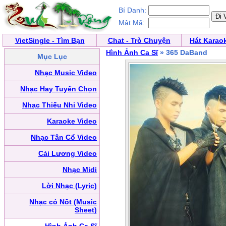
Bí Danh:
Mật Mã:
VietSingle - Tìm Bạn
Chat - Trò Chuyện
Hát Karao
Hình Ảnh Ca Sĩ
» 365 DaBand
Mục Lục
Nhạc Music Video
Nhạc Hay Tuyển Chọn
Nhạc Thiếu Nhi Video
Karaoke Video
Nhạc Tân Cổ Video
Cải Lương Video
Nhạc Midi
Lời Nhạc (Lyric)
Nhạc có Nốt (Music
Sheet)