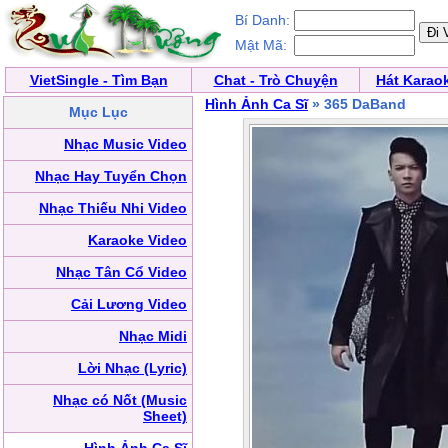
Bí Danh:
Mật Mã:
VietSingle - Tìm Bạn
Chat - Trò Chuyện
Hát Karao
Hình Ảnh Ca Sĩ
» 365 DaBand
Mục Lục
Nhạc Music Video
Nhạc Hay Tuyển Chọn
Nhạc Thiếu Nhi Video
Karaoke Video
Nhạc Tân Cổ Video
Cải Lương Video
Nhạc Midi
Lời Nhạc (Lyric)
Nhạc có Nốt (Music
Sheet)