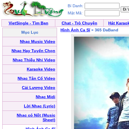
Bí Danh:
Mật Mã:
VietSingle - Tìm Bạn
Chat - Trò Chuyện
Hát Karao
Hình Ảnh Ca Sĩ
» 365 DaBand
Mục Lục
Nhạc Music Video
Nhạc Hay Tuyển Chọn
Nhạc Thiếu Nhi Video
Karaoke Video
Nhạc Tân Cổ Video
Cải Lương Video
Nhạc Midi
Lời Nhạc (Lyric)
Nhạc có Nốt (Music
Sheet)