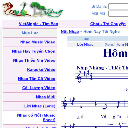
Bí Danh:
Mật Mã:
VietSingle - Tìm Bạn
Chat - Trò Chuyện
Nốt Nhạc
» Hôm Nay Tôi Nghe
Mục Lục
Loại
Nhạc Music Video
Lời Nhạc
Xem:
Hôm N
Nhạc Hay Tuyển Chọn
Nhạc Thiếu Nhi Video
Karaoke Video
Nhạc Tân Cổ Video
Cải Lương Video
Nhạc Midi
Lời Nhạc (Lyric)
Nhạc có Nốt (Music
Sheet)