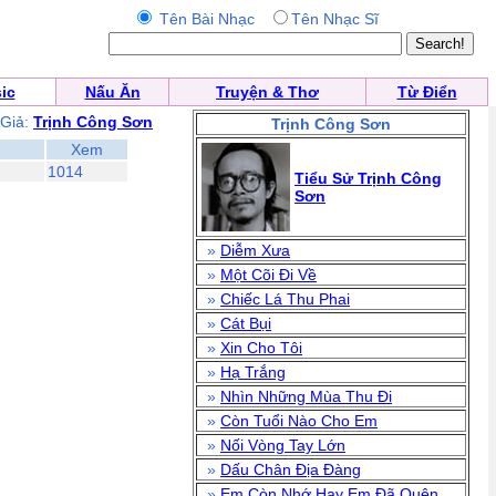
Tên Bài Nhạc
Tên Nhạc Sĩ
ic
Nấu Ăn
Truyện & Thơ
Từ Điển
 Giả:
Trịnh Công Sơn
Trịnh Công Sơn
Xem
1014
Tiểu Sử Trịnh Công
Sơn
»
Diễm Xưa
»
Một Cõi Đi Về
»
Chiếc Lá Thu Phai
»
Cát Bụi
»
Xin Cho Tôi
»
Hạ Trắng
»
Nhìn Những Mùa Thu Đi
»
Còn Tuổi Nào Cho Em
»
Nối Vòng Tay Lớn
»
Dấu Chân Địa Đàng
»
Em Còn Nhớ Hay Em Đã Quên