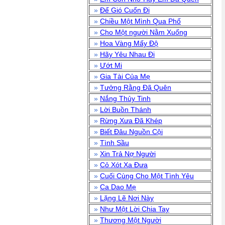
»
Để Gió Cuốn Đi
»
Chiều Một Mình Qua Phố
»
Cho Một người Nằm Xuống
»
Hoa Vàng Mấy Độ
»
Hãy Yêu Nhau Đi
»
Ướt Mi
»
Gia Tài Của Mẹ
»
Tưởng Rằng Đã Quên
»
Nắng Thủy Tinh
»
Lời Buồn Thánh
»
Rừng Xưa Đã Khép
»
Biết Đâu Nguồn Cội
»
Tình Sầu
»
Xin Trả Nợ Người
»
Cỏ Xót Xa Đưa
»
Cuối Cùng Cho Một Tình Yêu
»
Ca Dao Mẹ
»
Lặng Lẽ Nơi Này
»
Như Một Lời Chia Tay
»
Thương Một Người