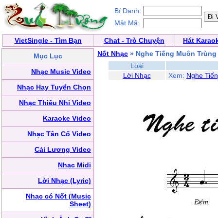
Bí Danh:
Mật Mã:
VietSingle - Tìm Bạn
Chat - Trò Chuyện
Hát Karao
Nốt Nhạc
» Nghe Tiếng Muôn Trùng
Mục Lục
Loại
Nhạc Music Video
Lời Nhạc
Xem:
Nghe Tiế
Nhạc Hay Tuyển Chọn
Nhạc Thiếu Nhi Video
Karaoke Video
Nhạc Tân Cổ Video
Cải Lương Video
Nhạc Midi
Lời Nhạc (Lyric)
Nhạc có Nốt (Music
Sheet)