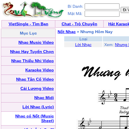
Bí Danh:
Mật Mã:
VietSingle - Tìm Bạn
Chat - Trò Chuyện
Hát Karao
Nốt Nhạc
» Nhưng Hôm Nay
Mục Lục
Loại
Nhạc Music Video
Lời Nhạc
Xem:
Nhưng 
Nhạc Hay Tuyển Chọn
Nhạc Thiếu Nhi Video
Karaoke Video
Nhạc Tân Cổ Video
Cải Lương Video
Nhạc Midi
Lời Nhạc (Lyric)
Nhạc có Nốt (Music
Sheet)